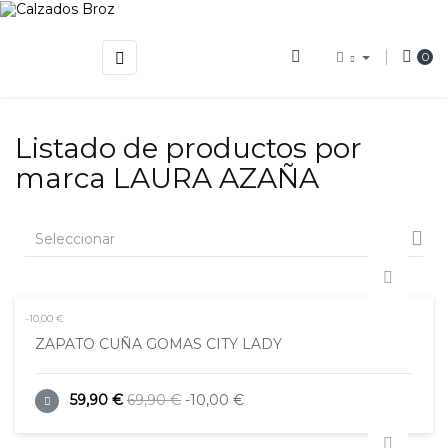
Navegación
☰
0
de
palanca
Listado de productos por
marca LAURA AZAÑA

Seleccionar
-10,00 €
ZAPATO CUÑA GOMAS CITY LADY
59,90 €
69,90 €
-10,00 €