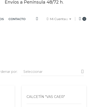
Envíos a Península 48/72 h.
Mi Cuenta
0
OS
CONTACTO

rdenar por:
Seleccionar
CALCETÍN "VAS CAER"