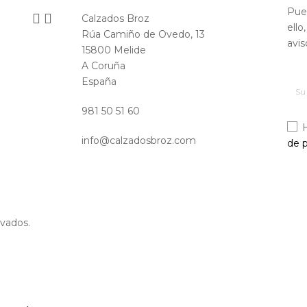
Pue


Calzados Broz
ello
Rúa Camiño de Ovedo, 13
avis
15800 Melide
A Coruña
España
981 50 51 60
info@calzadosbroz.com
de p
vados.