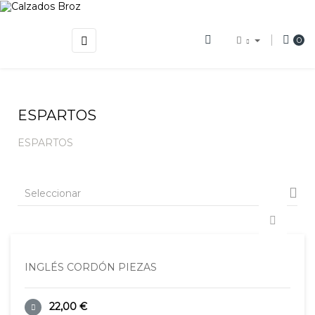
Navegación
☰
0
de
palanca
ESPARTOS
ESPARTOS

Seleccionar
INGLÉS CORDÓN PIEZAS
22,00 €