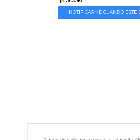
privacidad
NOTIFICARME CUANDO ESTÉ 
Zapato de cuña, de la marca Laura Azaña. Elabo