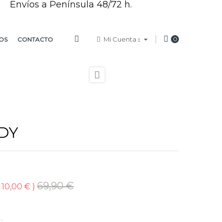
Envíos a Península 48/72 h.
Mi Cuenta
0
OS
CONTACTO

DY
69,90 €
 10,00 €