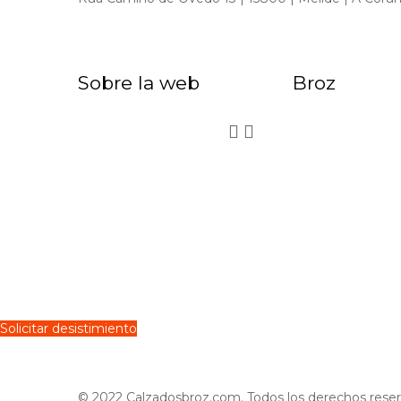
Sobre la web
Broz


Solicitar desistimiento
© 2022 Calzadosbroz.com. Todos los derechos reser