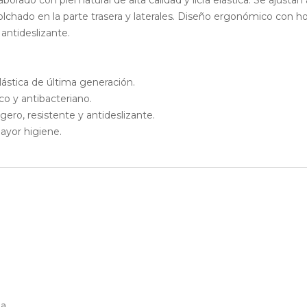
olchado en la parte trasera y laterales. Diseño ergonómico con 
y antideslizante.
elástica de última generación.
ico y antibacteriano.
igero, resistente y antideslizante.
mayor higiene.
ña