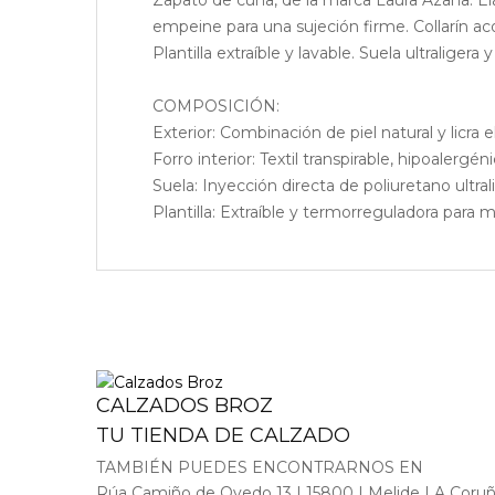
empeine para una sujeción firme. Collarín ac
Plantilla extraíble y lavable. Suela ultraligera 
COMPOSICIÓN:
Exterior: Combinación de piel natural y licra 
Forro interior: Textil transpirable, hipoalergén
Suela: Inyección directa de poliuretano ultral
Plantilla: Extraíble y termorreguladora para 
CALZADOS BROZ
TU TIENDA DE CALZADO
TAMBIÉN PUEDES ENCONTRARNOS EN
Rúa Camiño de Ovedo 13 | 15800 | Melide | A Coru