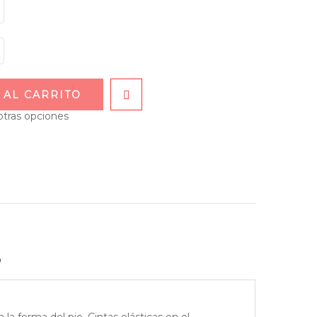
 AL CARRITO
otras opciones
o
 la forma del pie. Cintas elásticas en el