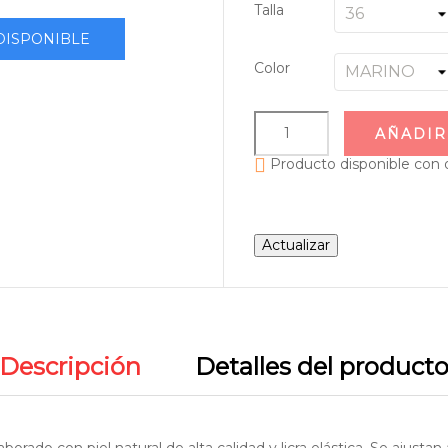
Talla
DISPONIBLE
Color
AÑADIR

Producto disponible con 
Descripción
Detalles del product
rado con piel natural de alta calidad y licra elástica. Se ajustan a