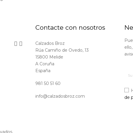
Contacte con nosotros
Ne
Pue


Calzados Broz
ello
Rúa Camiño de Ovedo, 13
avis
15800 Melide
A Coruña
España
981 50 51 60
info@calzadosbroz.com
de p
vados.