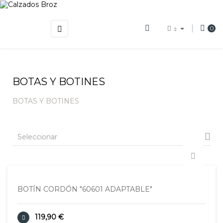
Navegación
☰
0
de
palanca
BOTAS Y BOTINES
BOTAS Y BOTINES

Seleccionar
BOTÍN CORDÓN "60601 ADAPTABLE"
119,90 €