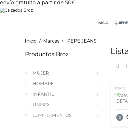
envío gratuito a partir de 50€
INICIO
QUIÉNE
Inicio
Marcas
PEPE JEANS
Lis
Productos Broz
MUJER
HOMBRE
-29,90 €
INFANTIL
NUEVO
ZAPA
DETAL
UNISEX
COMPLEMENTOS