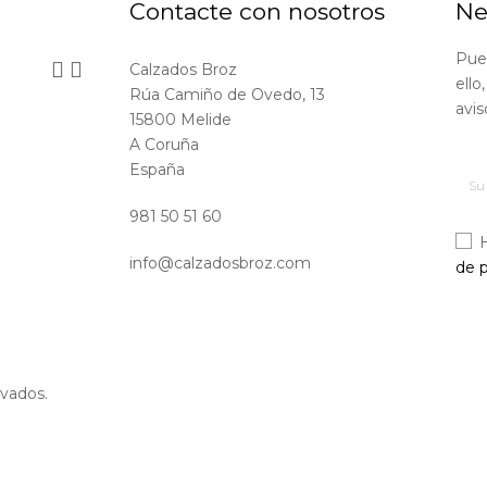
Contacte con nosotros
Ne
Pue


Calzados Broz
ello
Rúa Camiño de Ovedo, 13
avis
15800 Melide
A Coruña
España
981 50 51 60
info@calzadosbroz.com
de p
vados.