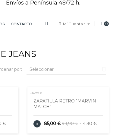
Envíos a Península 48/72 h.
Mi Cuenta
0
OS
CONTACTO
PE JEANS

rdenar por:
Seleccionar
-14,90 €
ZAPATILLA RETRO "MARVIN
MATCH"
0 €
85,00 €
99,90 €
-14,90 €