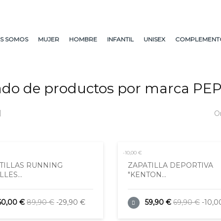
S SOMOS
MUJER
HOMBRE
INFANTIL
UNISEX
COMPLEMENT
tado de productos por marca PE
O
-10,00 €
TILLAS RUNNING
ZAPATILLA DEPORTIVA
LES...
"KENTON...
60,00 €
89,90 €
-29,90 €
59,90 €
69,90 €
-10,0