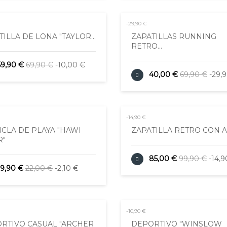
-29,90 €
TILLA DE LONA "TAYLOR...
ZAPATILLAS RUNNING
RETRO...
59,90 €
69,90 €
-10,00 €
40,00 €
69,90 €
-29,
-14,90 €
CLA DE PLAYA "HAWI
ZAPATILLA RETRO CON AN
R"
85,00 €
99,90 €
-14,9
19,90 €
22,00 €
-2,10 €
-10,90 €
RTIVO CASUAL "ARCHER
DEPORTIVO "WINSLOW