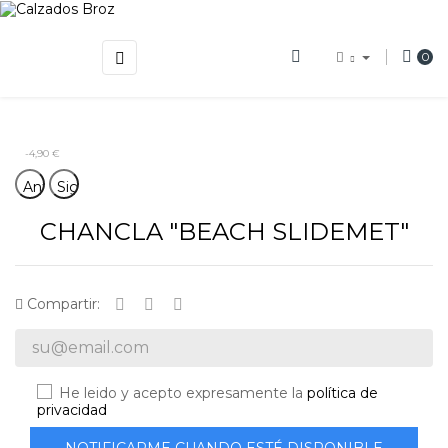
Navegación
☰
0
de
palanca
-4,90 €
Anterior
Siguiente
CHANCLA "BEACH SLIDEMET"
Compartir:
He leido y acepto expresamente la
política de
privacidad
NOTIFICARME CUANDO ESTÉ DISPONIBLE