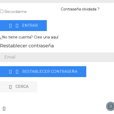
Contraseña olvidada ?
Recordarme


ENTRAR
¿No tiene cuenta? Cree una aquí
Restablecer contraseña


RESTABLECER CONTRASEÑA

CERCA
