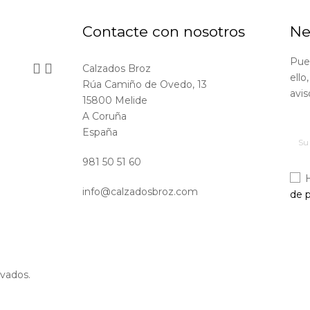
Contacte con nosotros
Ne
Pue


Calzados Broz
ello
Rúa Camiño de Ovedo, 13
avis
15800 Melide
A Coruña
España
981 50 51 60
info@calzadosbroz.com
de p
vados.