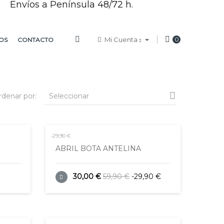
Envíos a Península 48/72 h.
Mi Cuenta
0
OS
CONTACTO

rdenar por:
Seleccionar
-29,90 €
ABRIL BOTA ANTELINA
30,00 €
59,90 €
-29,90 €