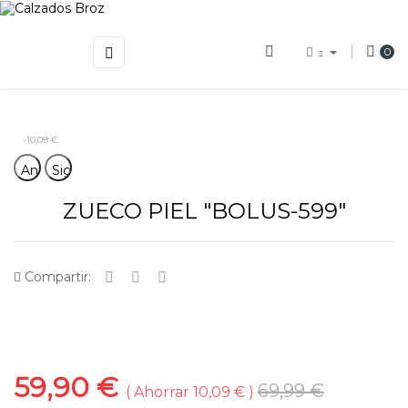
Navegación
☰
0
de
palanca
-10,09 €
Anterior
Siguiente
ZUECO PIEL "BOLUS-599"
Compartir:
59,90 €
69,99 €
Ahorrar 10,09 €