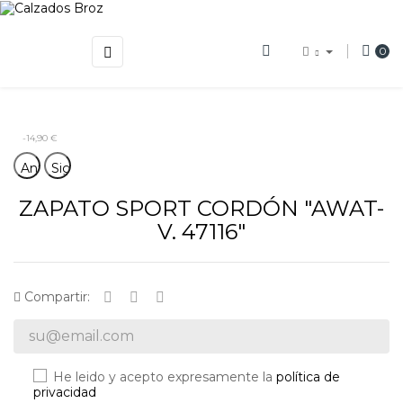
Navegación
☰
0
de
palanca
-14,90 €
Anterior
Siguiente
ZAPATO SPORT CORDÓN "AWAT-
V. 47116"
Compartir:
He leido y acepto expresamente la
política de
privacidad