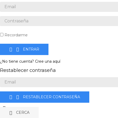
Recordarme


ENTRAR
¿No tiene cuenta? Cree una aquí
Restablecer contraseña


RESTABLECER CONTRASEÑA


CERCA