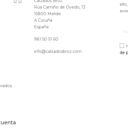


Calzados Broz
ello
Rúa Camiño de Ovedo, 13
avis
15800 Melide
A Coruña
España
981 50 51 60
info@calzadosbroz.com
de p
vados.
 cuenta