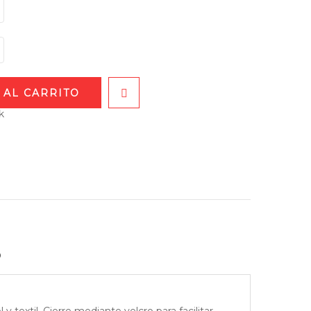
 AL CARRITO
k
o
y textil. Cierre mediante velcro para facilitar