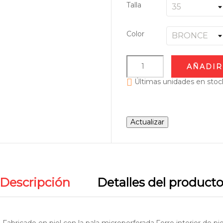
Talla
Color
AÑADIR

Últimas unidades en stoc
Descripción
Detalles del product
Fabricado en piel con la pala microperforada.Forro interior de piel 