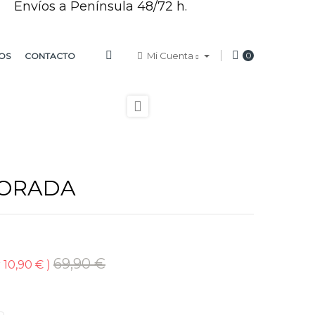
Envíos a Península 48/72 h.
Mi Cuenta
0
OS
CONTACTO

FORADA
69,90 €
 10,90 €