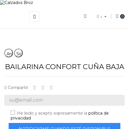
Navegación
☰
0
de
palanca
Anterior
Siguiente
BAILARINA CONFORT CUÑA BAJA
Compartir:
He leido y acepto expresamente la
política de
privacidad
NOTIFICARME CUANDO ESTÉ DISPONIBLE