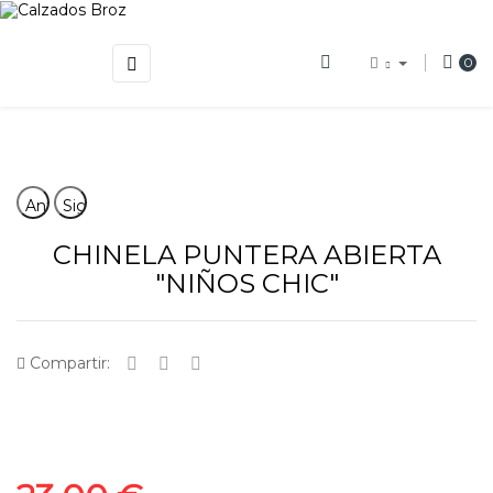
Navegación
☰
0
de
palanca
Anterior
Siguiente
CHINELA PUNTERA ABIERTA
"NIÑOS CHIC"
Compartir: