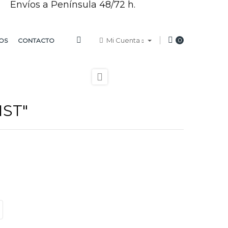
Envíos a Península 48/72 h.
Mi Cuenta
0
OS
CONTACTO

ST"