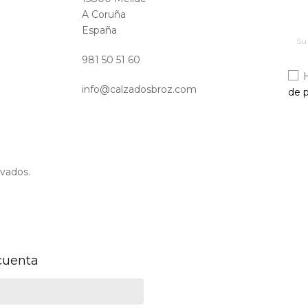
A Coruña
España
981 50 51 60
info@calzadosbroz.com
de p
vados.
 cuenta