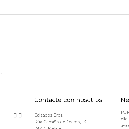
ña
Contacte con nosotros
Ne
Pue


Calzados Broz
ello
Rúa Camiño de Ovedo, 13
avis
15800 Melide