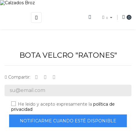
Navegación
☰
0
de
palanca
BOTA VELCRO "RATONES"
Compartir:
He leido y acepto expresamente la
política de
privacidad
NOTIFICARME CUANDO ESTÉ DISPONIBLE