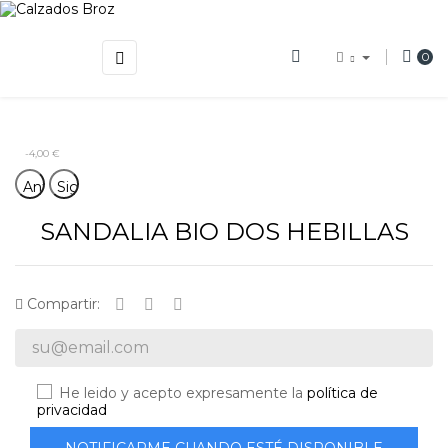
Navegación
☰
0
de
palanca
-4,00 €
Anterior
Siguiente
SANDALIA BIO DOS HEBILLAS
Compartir:
He leido y acepto expresamente la
política de
privacidad
NOTIFICARME CUANDO ESTÉ DISPONIBLE