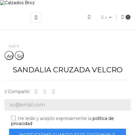
Navegación
☰
0
de
palanca
-14,00 €
Anterior
Siguiente
SANDALIA CRUZADA VELCRO
Compartir:
He leido y acepto expresamente la
política de
privacidad
NOTIFICARME CUANDO ESTÉ DISPONIBLE