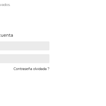
vados.
 cuenta
Contraseña olvidada ?