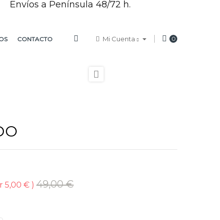
Envíos a Península 48/72 h.
Mi Cuenta
0
OS
CONTACTO

DO
49,00 €
r 5,00 €