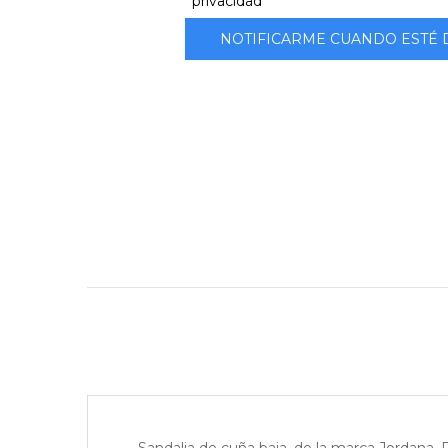
privacidad
NOTIFICARME CUANDO ESTÉ 
Sandalia de cuña baja, de la marca Jordana. Fa