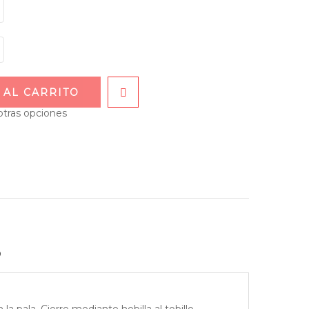
 AL CARRITO
otras opciones
o
a pala. Cierre mediante hebilla al tobillo.