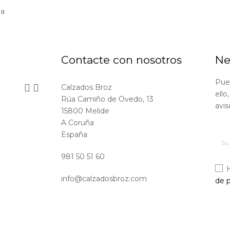
ña
Contacte con nosotros
Ne
Pue


Calzados Broz
ello
Rúa Camiño de Ovedo, 13
avis
15800 Melide
A Coruña
España
981 50 51 60
info@calzadosbroz.com
de p