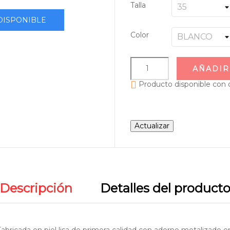
Talla
DISPONIBLE
Color
AÑADIR

Producto disponible con 
Descripción
Detalles del product
bricada en piel lisa de primera calidad con adorno metalizado en l