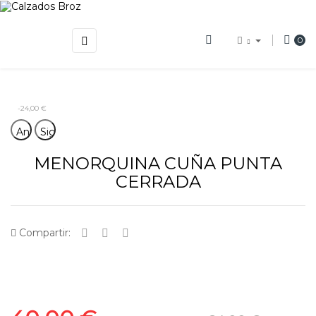
Navegación
☰
0
de
palanca
-24,00 €
Anterior
Siguiente
MENORQUINA CUÑA PUNTA
CERRADA
Compartir: