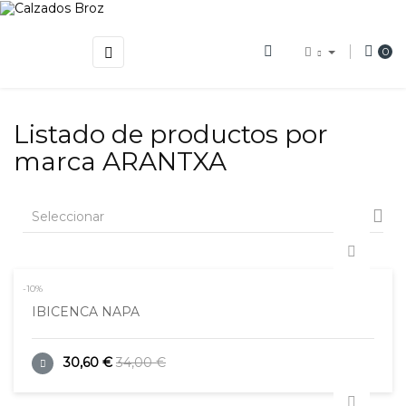
Navegación
☰
0
de
palanca
Listado de productos por
marca ARANTXA

Seleccionar
-10%
IBICENCA NAPA
30,60 €
34,00 €