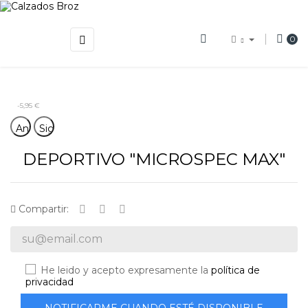
Navegación
☰
0
de
palanca
-5,95 €
Anterior
Siguiente
DEPORTIVO "MICROSPEC MAX"
Compartir:
He leido y acepto expresamente la
política de
privacidad
NOTIFICARME CUANDO ESTÉ DISPONIBLE