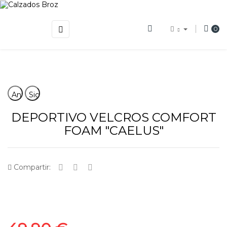
Navegación
☰
0
de
palanca
Anterior
Siguiente
DEPORTIVO VELCROS COMFORT
FOAM "CAELUS"
Compartir: