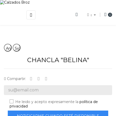
Navegación
☰
0
de
palanca
Anterior
Siguiente
CHANCLA "BELINA"
Compartir:
He leido y acepto expresamente la
política de
privacidad
NOTIFICARME CUANDO ESTÉ DISPONIBLE