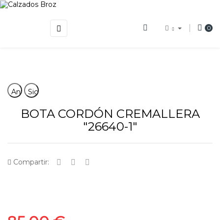
Navegación
☰
0
de
palanca
Anterior
Siguiente
BOTA CORDÓN CREMALLERA
"26640-1"
Compartir: